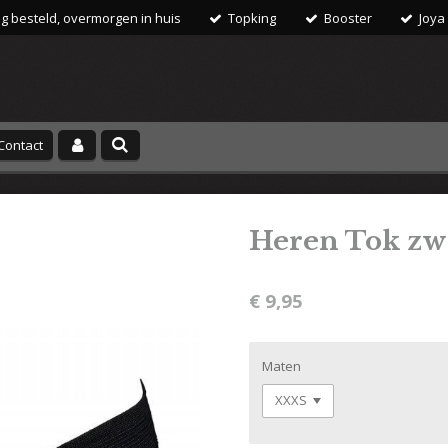
 besteld, overmorgen in huis
Topking
Booster
Joya
Contact
Heren Tok zw
€ 9,95
Maten