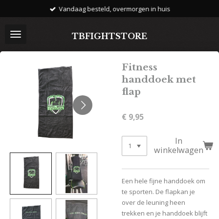
Vandaag besteld, overmorgen in huis
Ga
direct
naar
TBFIGHTSTORE
de
hoofdinhoud
Fitness
handdoek met
flap
€ 9,95
In
winkelwagen
Een hele fijne handdoek om
te sporten. De flapkan je
over de leuning heen
trekken en je handdoek blijft