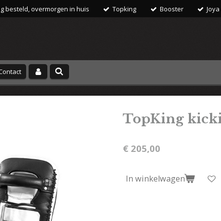
 besteld, overmorgen in huis
Topking
Booster
Joya
Contact
TopKing kick
€ 205,00
In winkelwagen