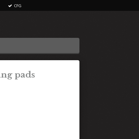
CFG
ing pads