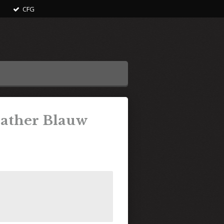
CFG
eather Blauw