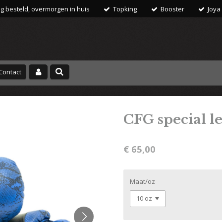
 besteld, overmorgen in huis
Topking
Booster
Joya
Contact
CFG special l
€ 65,00
Maat/oz